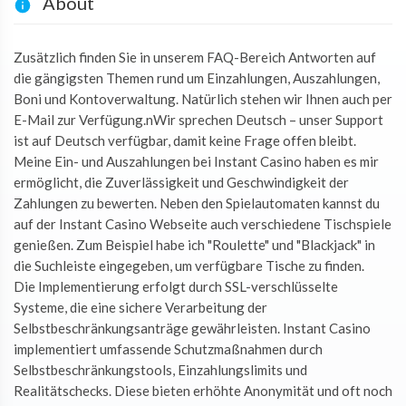
About
Zusätzlich finden Sie in unserem FAQ-Bereich Antworten auf
die gängigsten Themen rund um Einzahlungen, Auszahlungen,
Boni und Kontoverwaltung. Natürlich stehen wir Ihnen auch per
E-Mail zur Verfügung.nWir sprechen Deutsch – unser Support
ist auf Deutsch verfügbar, damit keine Frage offen bleibt.
Meine Ein- und Auszahlungen bei Instant Casino haben es mir
ermöglicht, die Zuverlässigkeit und Geschwindigkeit der
Zahlungen zu bewerten. Neben den Spielautomaten kannst du
auf der Instant Casino Webseite auch verschiedene Tischspiele
genießen. Zum Beispiel habe ich "Roulette" und "Blackjack" in
die Suchleiste eingegeben, um verfügbare Tische zu finden.
Die Implementierung erfolgt durch SSL-verschlüsselte
Systeme, die eine sichere Verarbeitung der
Selbstbeschränkungsanträge gewährleisten. Instant Casino
implementiert umfassende Schutzmaßnahmen durch
Selbstbeschränkungstools, Einzahlungslimits und
Realitätschecks. Diese bieten erhöhte Anonymität und oft noch