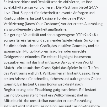
Selbstausschluss und Realitätschecks aktivieren, um ihre
Spielaktivitäten zu kontrollieren. Die Plattform bietet 24/7-
Live-Chat-Support für sicherheitsrelevante Anfragen und
Kontoprobleme. Instant Casino erfordert eine KYC-
Verifizierung (Know Your Customer) vor der ersten Auszahlung
als grundlegende Sicherheitsmaßnahme.
Die geringe Volatilität und der ausgewogene RTP (94,94%)
sorgen für ein faires und spannendes Spielerlebnis. So können
Sie die beeindruckende Grafik, das intuitive Gameplay und die
spannenden Multiplikatoren risikofrei oder um echte
Geldgewinne erkunden. Ein echtes Highlight in unserem
Spezialbereich ist das Instant Space Bar-Spiel von World
Match – ein kosmisches Crash-Spiel, das Spieler in die Tiefen
des Weltraums entführt. Willkommen im Instant Casino, Ihrer
ersten Adresse für schnelles, sicheres und aufregendes Online-
Gaming. Ein Instant Casino Bonus wird direkt nach
Registrierung oder Einzahlung gutgeschrieben. Bei Instant
Casino Bonuses steht meist ein Willkommenspaket im
Mittelpunkt, das unmittelbar nach der ersten Einzahlung
aktiviert wird. Instant Casino Bonuses sind Casino-Angebote,